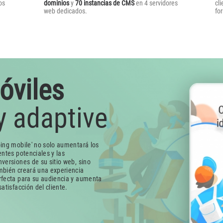
os
dominios
y
70 instancias de CMS
en 4 servidores
cl
web dedicados.
fo
óviles
y adaptive
oing mobile' no solo aumentará los
entes potenciales y las
nversiones de su sitio web, sino
mbién creará una experiencia
rfecta para su audiencia y aumenta
satisfacción del cliente.