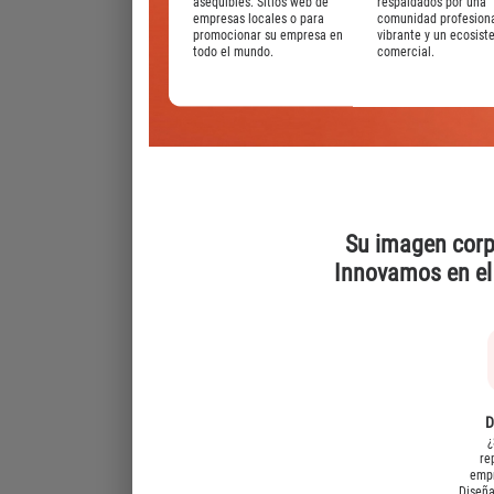
asequibles. Sitios web de
respaldados por una
empresas locales o para
comunidad profesion
promocionar su empresa en
vibrante y un ecosis
todo el mundo.
comercial.
Su imagen corp
Innovamos en el 
D
¿
re
emp
Diseña