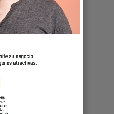
ite su negocio.
genes atractivas.
egral
 web
nto de
Nos
xito de