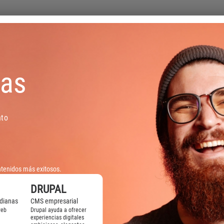
sas
nto
ntenidos más exitosos.
DRUPAL
dianas
CMS empresarial
web
Drupal ayuda a ofrecer
experiencias digitales