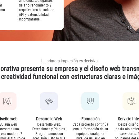
ambiciosas, elegantes
al
de alto rendimiento y
tema
arquitectura basada en
API y extensibilidad
incomparable.
La primera impresión es decisiva
orativa presenta su empresa y el diseño web transm
creatividad funcional con estructuras claras e imá
iseño web
Desarrollo Web
Formación
Servicio Int
Su aun web
Desarrollo Web,
Cada projecto continúa
Desde diseño
presenta una
Extensiones y Plugins.
con la formación de su
hasta alojamie
resa moderna?
Programamos con
equipo a cualquier
servidores. 
mos el futuro de
precisión justo lo que
nivel de usuario en
ocupamos del é