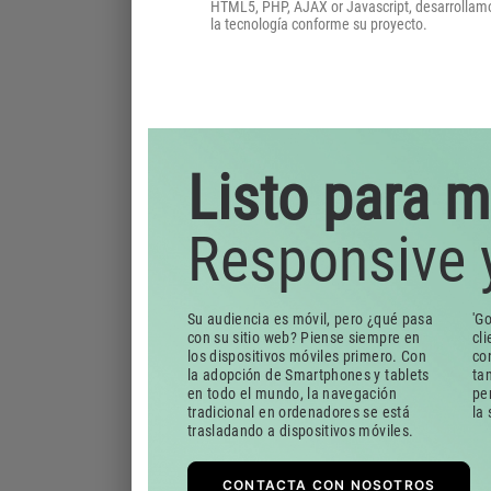
HTML5, PHP, AJAX or Javascript, desarrollam
la tecnología conforme su proyecto.
Listo para m
Responsive 
Su audiencia es móvil, pero ¿qué pasa
'G
con su sitio web? Piense siempre en
cli
los dispositivos móviles primero. Con
co
la adopción de Smartphones y tablets
ta
en todo el mundo, la navegación
pe
tradicional en ordenadores se está
la 
trasladando a dispositivos móviles.
CONTACTA CON NOSOTROS